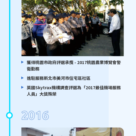
獲得桃園市政府評選承攬 - 2017桃園農業博覽會警
衛勤務
進駐服務新北市美河市住宅區社區
英國Skytrax機構調查評選為「2017最佳機場服務
人員」大獎殊榮
2016