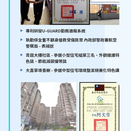
專利研發U-GUARD勤務通報系統
執勤保全奮不顧身搶救受傷民眾 內政部警政署航空
警察局 - 表揚狀
青庭大樓社區 - 參選小型住宅組第三名、外觀維護特
色獎、節能減碳優等獎
大直寧境香榭 - 參選中型住宅環境整潔綠美化特色講