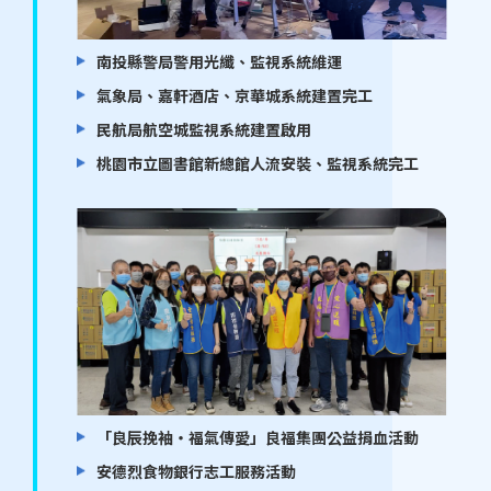
南投縣警局警用光纖、監視系統維運
氣象局、嘉軒酒店、京華城系統建置完工
民航局航空城監視系統建置啟用
桃園市立圖書館新總館人流安裝、監視系統完工
「良辰挽袖・福氣傳愛」良福集團公益捐血活動
安德烈食物銀行志工服務活動