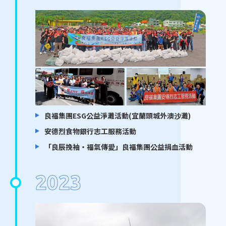
良福集團ESG公益淨灘活動(宜蘭頭城外澳沙灘)
安德烈食物銀行志工服務活動
「良辰挽袖・福氣傳愛」良福集團公益捐血活動
2023