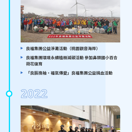
良福集團公益淨灘活動（桃園觀音海岸）
良福集團環境永續植樹減碳活動 參加鼻頭國小百合
荷花復育
「良辰挽袖・福氣傳愛」良福集團公益捐血活動
2022