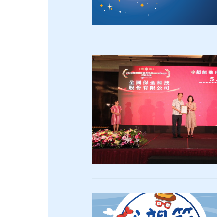
報
導
節
慶
問
候
關
係
企
業
良
福
綜