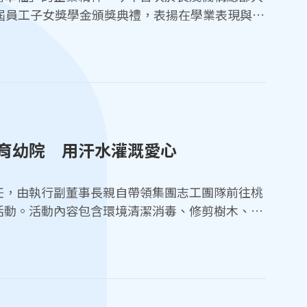
屆員工子女獎學金頒獎典禮，表揚在學業表現與品
次共有54位同學獲獎，分為高中職組、大專院校
氛溫馨感人，充分展現企業對員工家庭教育的重視
2
育幼院 用汗水灌溉愛心
任，由執行副董事長親自帶領集團志工團隊前往桃
活動。活動內容包含環境清潔消毒、修剪樹木、修
贈愛心紅包，為院內孩童打造一個更安全、整潔、