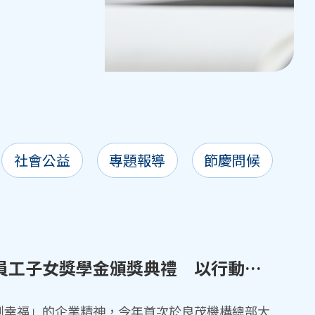
社會公益
專題報導
節慶問候
8
屆員工子女獎學金頒獎典禮 以行動傳
創幸福」的企業精神，今年首次於良茂機構總部大