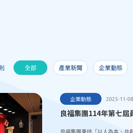
 則
全部
產業新聞
企業動態
企業動態
2025-11-0
良福集團114年第七
遞幸福與希望
良福集團秉持「以人為本、共