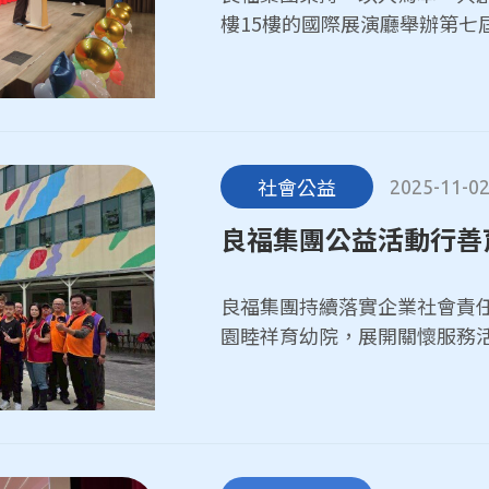
樓15樓的國際展演廳舉辦第七
行方面表現優異的同仁子女。本
組及研究所組三大類，現場氣
與支持。
社會公益
2025-11-0
良福集團公益活動行善
良福集團持續落實企業社會責
園睦祥育幼院，展開關懷服務
繕水電及周邊環境整頓，並捐
溫馨的生活環境。