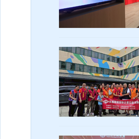
集
團
事
紀
企
業
永
續
集
團
訊
息
產